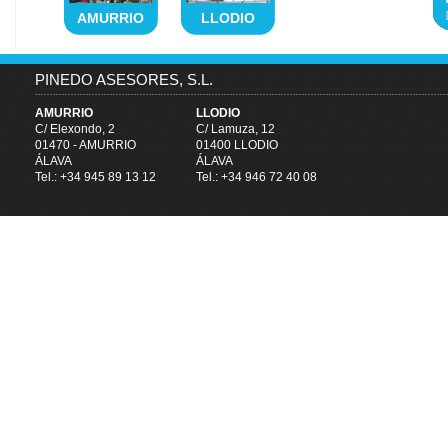
AMURRIO
LLODIO
PINEDO ASESORES, S.L.
AMURRIO
LLODIO
C/ Elexondo, 2
C/ Lamuza, 12
01470 - AMURRIO
01400 LLODIO
ÁLAVA
ÁLAVA
Tel.:
+34 945 89 13 12
Tel.:
+34 946 72 40 08