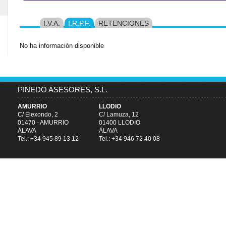
I.V.A.
I.R.P.F.
RETENCIONES
No ha información disponible
PINEDO ASESORES, S.L.
AMURRIO
LLODIO
C/ Elexondo, 2
C/ Lamuza, 12
01470 - AMURRIO
01400 LLODIO
ÁLAVA
ÁLAVA
Tel.:
+34 945 89 13 12
Tel.:
+34 946 72 40 08